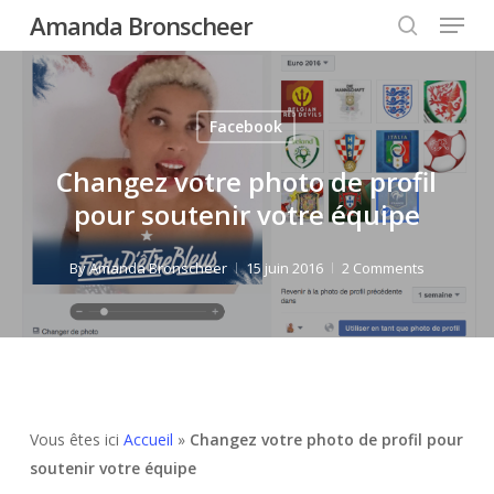
Menu
Skip
Amanda Bronscheer
to
search
Close
main
Menu
content
Facebook
Changez votre photo de profil
pour soutenir votre équipe
By
Amanda Bronscheer
15 juin 2016
2 Comments
Vous êtes ici
Accueil
»
Changez votre photo de profil pour
soutenir votre équipe