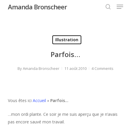
Menu
Skip
Amanda Bronscheer
to
search
Close
main
Menu
content
Illustration
Parfois…
By
Amanda Bronscheer
11 août 2010
4 Comments
Vous êtes ici
Accueil
»
Parfois…
…mon ordi plante. Ce soir je me suis aperçu que je n’avais
pas encore sauvé mon travail.