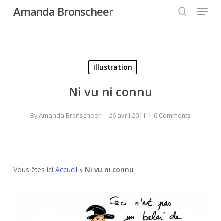
Menu
Skip
Amanda Bronscheer
to
search
Close
main
Menu
content
Illustration
Ni vu ni connu
By
Amanda Bronscheer
26 avril 2011
6 Comments
Vous êtes ici
Accueil
»
Ni vu ni connu