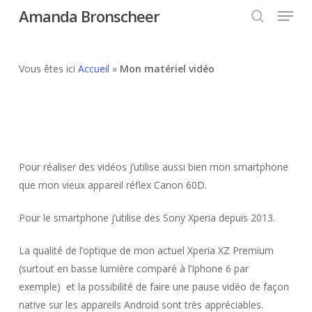
Menu
Skip
Amanda Bronscheer
to
search
Close
main
Menu
content
Vous êtes ici
Accueil
»
Mon matériel vidéo
Pour réaliser des vidéos j’utilise aussi bien mon smartphone
que mon vieux appareil réflex Canon 60D.
Pour le smartphone j’utilise des Sony Xperia depuis 2013.
La qualité de l’optique de mon actuel Xperia XZ Premium
(surtout en basse lumière comparé à l’Iphone 6 par
exemple) et la possibilité de faire une pause vidéo de façon
native sur les appareils Android sont très appréciables.